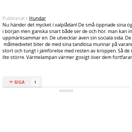
Publicerat i:
Hundar
Nu händer det mycket i valplådan! De små öppnade sina ögo
i början men ganska snart både ser de och hör. man kan i
uppmärksammar en. De utvecklar även sin sociala sida. De 
målmedvetet biter de med sina tandlösa munnar på varandra
stort och tungt i jämförelse med resten av kroppen. Så de 
lite större. Värmelampan värmer gosigt över dem fortfara
GILLA
1