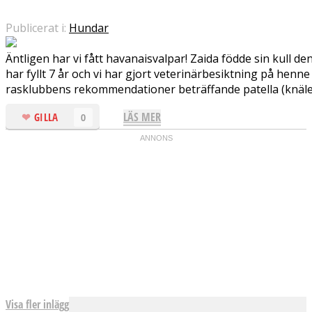
Publicerat i:
Hundar
Äntligen har vi fått havanaisvalpar! Zaida födde sin kull den
har fyllt 7 år och vi har gjort veterinärbesiktning på henne
rasklubbens rekommendationer beträffande patella (knälede
LÄS MER
GILLA
0
Visa fler inlägg