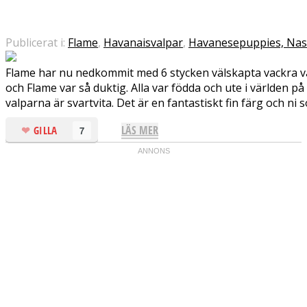
Publicerat i:
Flame
,
Havanaisvalpar
,
Havanesepuppies, Na
Flame har nu nedkommit med 6 stycken välskapta vackra val
och Flame var så duktig. Alla var födda och ute i världen p
valparna är svartvita. Det är en fantastiskt fin färg och ni s
LÄS MER
GILLA
7