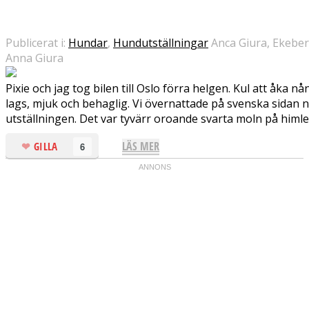
Publicerat i:
Hundar
,
Hundutställningar
Anca Giura, Ekeber
Anna Giura
Pixie och jag tog bilen till Oslo förra helgen. Kul att åka n
lags, mjuk och behaglig. Vi övernattade på svenska sidan 
utställningen. Det var tyvärr oroande svarta moln på himle
LÄS MER
GILLA
6