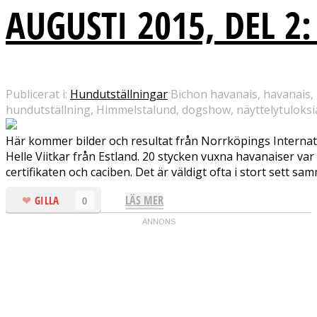
AUGUSTI 2015, DEL 2
Publicerat i:
Hundutställningar
Bichon havanais, havanais, 
hundutställning, Himmelstalund, dogshow, näyttelytuloksia
Här kommer bilder och resultat från Norrköpings Internati
Helle Viitkar från Estland. 20 stycken vuxna havanaiser var
certifikaten och caciben. Det är väldigt ofta i stort sett sa
LÄS MER
GILLA
0