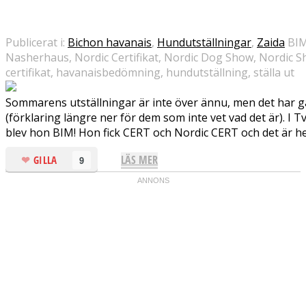
Publicerat i:
Bichon havanais
,
Hundutställningar
,
Zaida
BIM
Nasherhaus, Nordic Certifikat, Nordic Dog Show, Nordic Sh
certifikat, havanaisbedömning, hundutställning, ställa ut
Sommarens utställningar är inte över ännu, men det har gåt
(förklaring längre ner för dem som inte vet vad det är). I Tv
blev hon BIM! Hon fick CERT och Nordic CERT och det är helt 
LÄS MER
GILLA
9