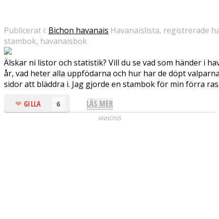
Publicerat i:
Bichon havanais
Havanaislista, registrerade 
stambok, havanaisbok
Älskar ni listor och statistik? Vill du se vad som händer i 
år, vad heter alla uppfödarna och hur har de döpt valparna
sidor att bläddra i. Jag gjorde en stambok för min förra ras,
LÄS MER
GILLA
6