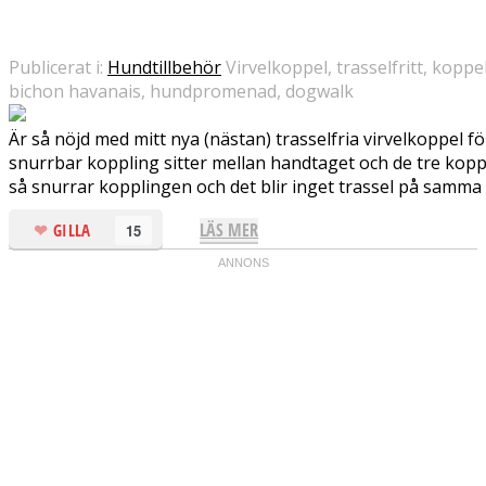
Publicerat i:
Hundtillbehör
Virvelkoppel, trasselfritt, kopp
bichon havanais, hundpromenad, dogwalk
Är så nöjd med mitt nya (nästan) trasselfria virvelkoppel f
snurrbar koppling sitter mellan handtaget och de tre kopp
så snurrar kopplingen och det blir inget trassel på samma sä
LÄS MER
GILLA
15