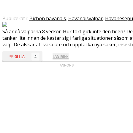
Publicerat i:
Bichon havanais
,
Havanaisvalpar
,
Havanesepu
Så är då valparna 8 veckor. Hur fort gick inte den tiden? De
tänker lite innan de kastar sig i farliga situationer såsom 
valp. De älskar att vara ute och upptäcka nya saker, insekter, 
LÄS MER
GILLA
4