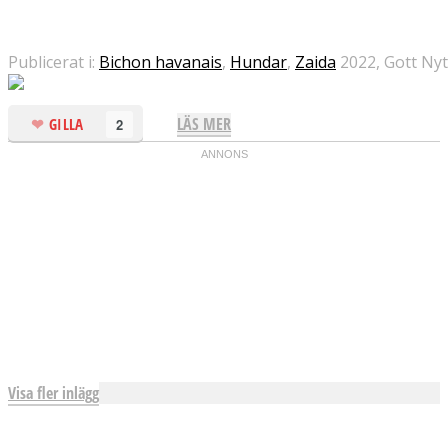
Publicerat i:
Bichon havanais
,
Hundar
,
Zaida
2022, Gott Nyt
LÄS MER
GILLA
2
Visa fler inlägg