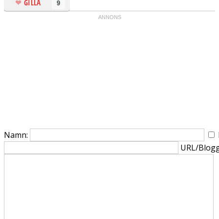
GILLA
9
Namn:
URL/Blogg