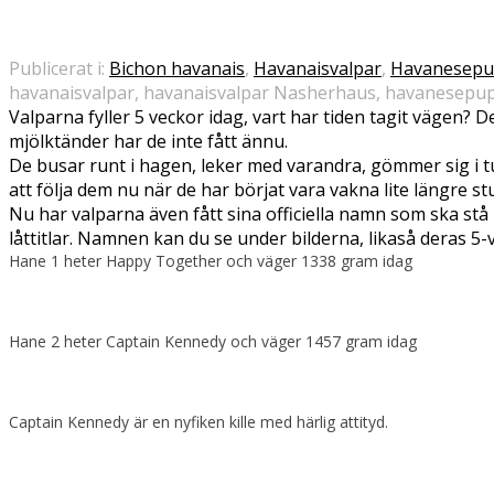
Publicerat i:
Bichon havanais
,
Havanaisvalpar
,
Havanesepu
havanaisvalpar, havanaisvalpar Nasherhaus, havanesepu
Valparna fyller 5 veckor idag, vart har tiden tagit vägen
mjölktänder har de inte fått ännu.
De busar runt i hagen, leker med varandra, gömmer sig i tunn
att följa dem nu när de har börjat vara vakna lite längre s
Nu har valparna även fått sina officiella namn som ska s
låttitlar. Namnen kan du se under bilderna, likaså deras 5
Hane 1 heter Happy Together och väger 1338 gram idag
Hane 2 heter Captain Kennedy och väger 1457 gram idag
Captain Kennedy är en nyfiken kille med härlig attityd.