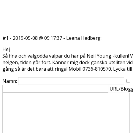
#1
-
2019-05-08 @ 09:17:37
-
Leena Hedberg:
Hej
Så fina och välgödda valpar du har på Neil Young -kullen! Vi
helgen, tiden går fort. Känner mig dock ganska utsliten vid
gång så är det bara att ringa! Mobil 0736-810570. Lycka ti
Namn:
URL/Blogg